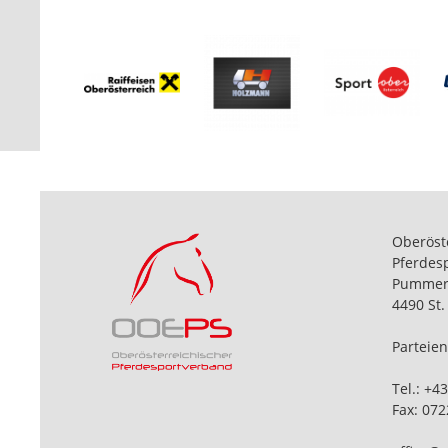
Oberöst
Pferdes
Pummeri
4490 St.
Parteie
Tel.:
+43
Fax: 072