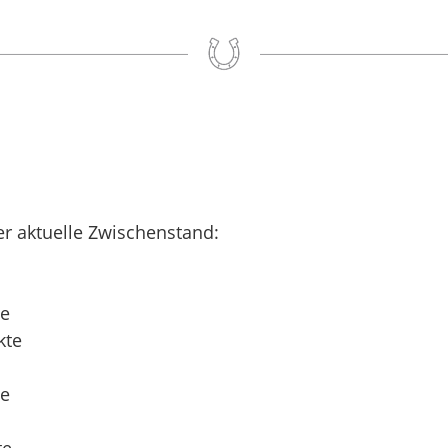
er aktuelle Zwischenstand:
te
kte
te