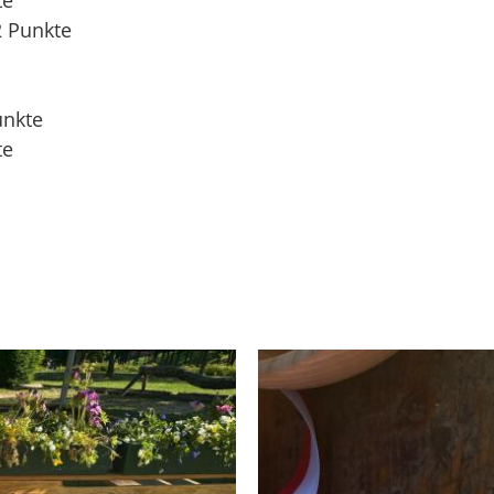
te
2 Punkte
unkte
te